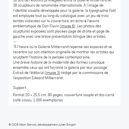
30 ans de relations privilégiées entre la Galerie Mitterrand et
38 sculpteurs de renommée internationale. À l’image de
l’identité visuelle développée pour la galerie, la typographie Fakt
est employée tout au long du catalogue avec un jeu de trois
teintes violacées sur la couverture, en écho à l’œuvre
emblématique de Dan Flavin (
image 6
). Les photos des
sculptures exposées sont placées page de droite et page de
gauche avec une brève présentation bilingue des artistes.
—
“À l’heure où la Galerie Mitterrand repense ses espaces et se
recentre sur son intention originelle de montrer les artistes qui
sculptent l’histoire de la pensée contemporaine,
Une brève histoire de la modernité des formes
convoque
ensemble ceux qui ont façonné la galerie par leur passage”
Extrait de l’éditorial (
image 3
) rédigé par le commissaire de
l’exposition Edward Mitterrand.
Support
Format 20 × 25,5 cm, 80 pages, couverture souple et dos carré
collé cousu, 1 000 exemplaires
© 2026
Alban Gervais
, développement
Julien Gargot