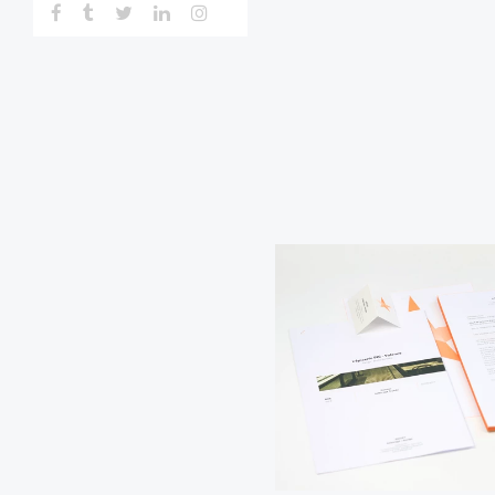
Facebook
Tumblr
Twitter
Linkedin
Instagram
site-
douet