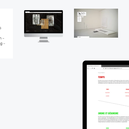
site-
site-
florence
pa
girette
s
n –
ng –
site-
francois-
seigneur