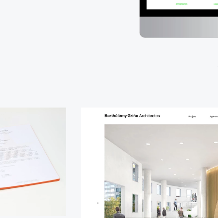
site-
barthelemy