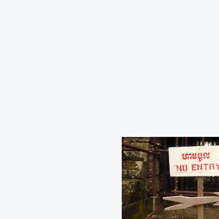
site-
patrick
hoarau